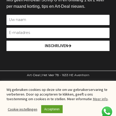
per maand korting, tips en Art-Deal nieuws.
INSCHRIJVEN
Art-Deal | Het Veer 78 - 1633 HE Avenhorn
volg ons
Wij gebruiken cookies op deze site om uw gebruikerservaring te
verbeteren. Door op accepteren te klikken, geeft u ons
© Art-Deal – Alle rechten voorbehouden
toestemming om cookies in te stellen. Meer informatie
Meer info
.
Cookie instellingen
Accepteren
Algemene voorwaarden