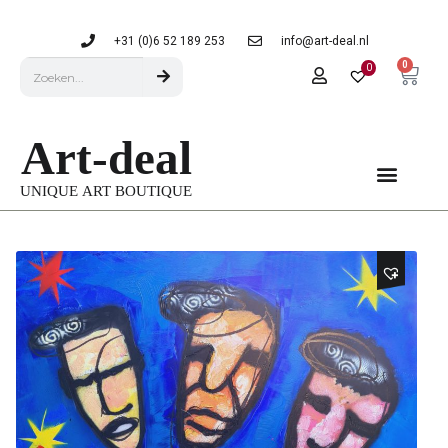
+31 (0)6 52 189 253
info@art-deal.nl
0
0