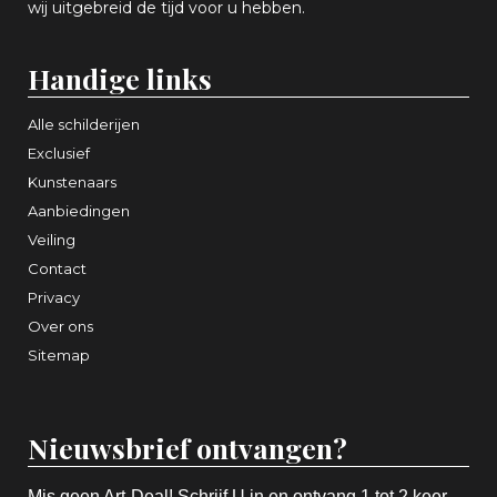
wij uitgebreid de tijd voor u hebben.
Handige links
Alle schilderijen
Exclusief
Kunstenaars
Aanbiedingen
Veiling
Contact
Privacy
Over ons
Sitemap
Nieuwsbrief ontvangen?
Mis geen Art-Deal! Schrijf U in en ontvang 1 tot 2 keer