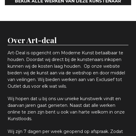
BEKIJK ALLE WERKEN VAN DEZE KUNSTENAAR
Over Art-deal
Art-Deal is opgericht om Moderne Kunst betaalbaar te
houden. Doordat wij direct bij de kunstenaars inkopen
k
unnen wij de kosten laag houden. Op onze website
bieden wij
d
e kunst aan via de webshop en
door middel
van
veiling
en
.
Wij bieden werken aan van Exclusief tot
Outlet dus voor elk wat
wils
.
Wij hopen
dat u bij ons uw
u
niek
e
kunstwerk vindt en
daarvan jaren gaat genieten. Naast dat alle werken
online
te zien zijn
bent u ook van harte welkom in onze
Kunstloods.
Wij zijn 7 dagen per week geopend op afspraak
. Zodat