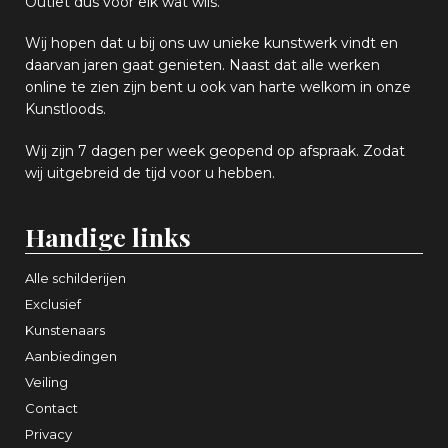
Outlet dus voor elk wat
wils
.
Wij hopen
dat u bij ons uw
u
niek
e
kunstwerk vindt en
daarvan jaren gaat genieten. Naast dat alle werken
online
te zien zijn
bent u ook van harte welkom in onze
Kunstloods.
Wij zijn 7 dagen per week geopend op afspraak
. Zodat
wij uitgebreid de tijd voor u hebben.
Handige links
Alle schilderijen
Exclusief
Kunstenaars
Aanbiedingen
Veiling
Contact
Privacy