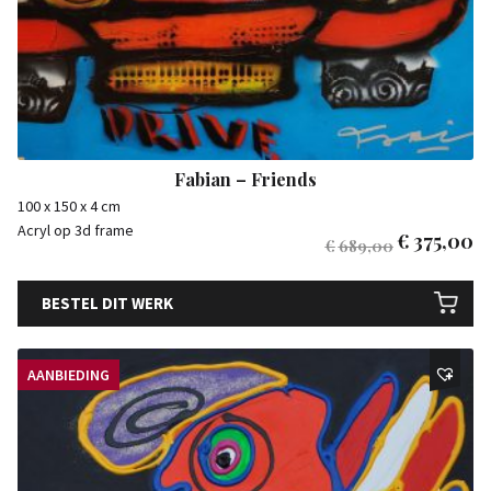
Fabian – Friends
100 x 150 x 4 cm
Acryl op 3d frame
€
375,00
€
689,00
BESTEL DIT WERK
AANBIEDING