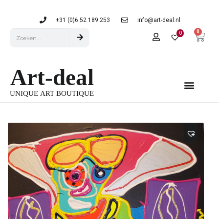
+31 (0)6 52 189 253
info@art-deal.nl
0
0