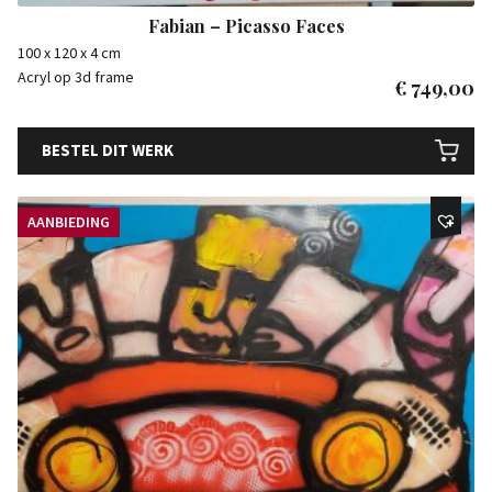
Fabian – Picasso Faces
100 x 120 x 4 cm
Acryl op 3d frame
€
749,00
BESTEL DIT WERK
AANBIEDING