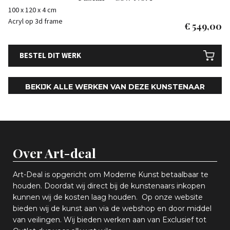
100 x 120 x 4 cm
Acryl op 3d frame
€
549,00
BESTEL DIT WERK
BEKIJK ALLE WERKEN VAN DEZE KUNSTENAAR
Over Art-deal
Art-Deal is opgericht om Moderne Kunst betaalbaar te
houden. Doordat wij direct bij de kunstenaars inkopen
k
unnen wij de kosten laag houden. Op onze website
bieden wij
d
e kunst aan via de webshop en
door middel
van
veiling
en
.
Wij bieden werken aan van Exclusief tot