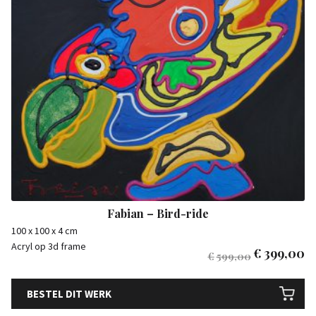
Fabian – Bird-ride
100 x 100 x 4 cm
Acryl op 3d frame
€
399,00
€
599,00
BESTEL DIT WERK