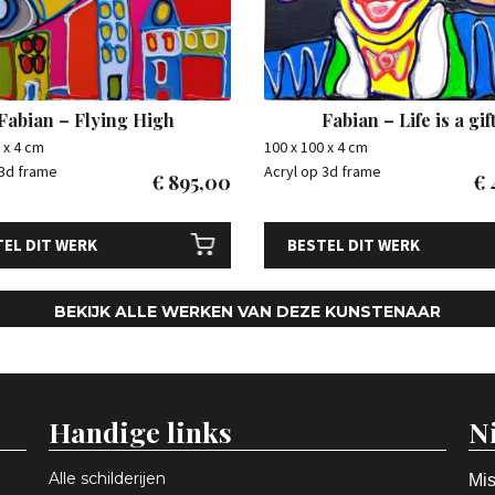
Fabian – Flying High
Fabian – Life is a gif
 x 4 cm
100 x 100 x 4 cm
 3d frame
Acryl op 3d frame
€
895,00
€
EL DIT WERK
BESTEL DIT WERK
BEKIJK ALLE WERKEN VAN DEZE KUNSTENAAR
Handige links
N
Alle schilderijen
Mis