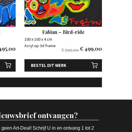
t
Fabian – Bird-ride
100 x 100 x 4 cm
Acryl op 3d frame
495,00
€
499,00
€
795,00
BESTEL DIT WERK
ieuwsbrief ontvangen?
 geen Art-Deal! Schrijf U in en ontvang 1 tot 2