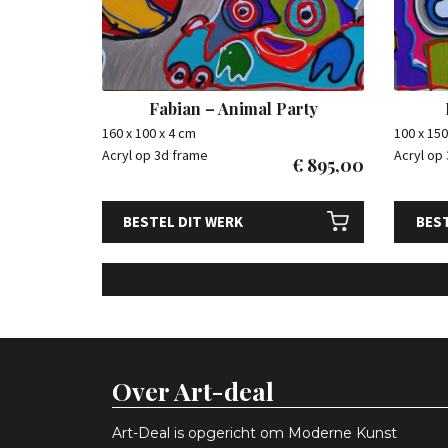
Fabian – Animal Party
160 x 100 x 4 cm
100 x 150
Acryl op 3d frame
Acryl op
€
895,00
BESTEL DIT WERK
BEST
Over Art-deal
Art-Deal is opgericht om Moderne Kunst