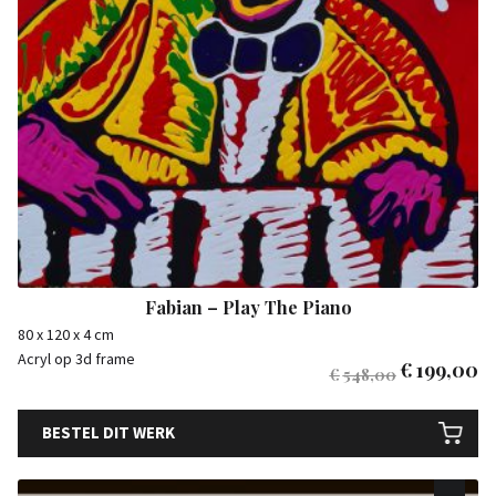
Fabian – Play The Piano
80 x 120 x 4 cm
Acryl op 3d frame
€
199,00
€
548,00
BESTEL DIT WERK