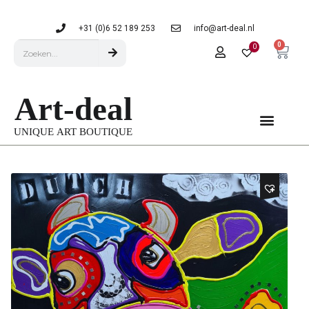
+31 (0)6 52 189 253
info@art-deal.nl
0
0