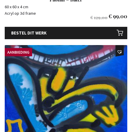
60 x 60 x 4 cm
Acryl op 3d frame
€
99,00
€
129,00
BESTEL DIT WERK
AANBIEDING