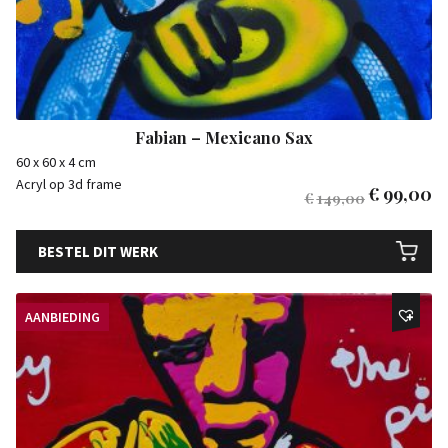
Fabian – Mexicano Sax
60 x 60 x 4 cm
Acryl op 3d frame
€
99,00
€
149,00
BESTEL DIT WERK
AANBIEDING