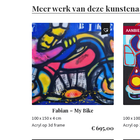
Meer werk van deze kunstena
AANBI
Fabian – My Bike
100 x 150 x 4 cm
100 x 100
Acryl op 3d frame
Acryl op
€
695,00