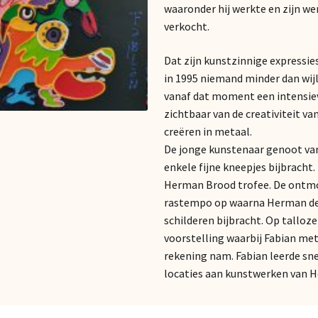
waaronder hij werkte en zijn wer
verkocht.
Dat zijn kunstzinnige expressie
in 1995 niemand minder dan wijl
vanaf dat moment een intensi
zichtbaar van de creativiteit va
creëren in metaal.
De jonge kunstenaar genoot va
enkele fijne kneepjes bijbrach
Herman Brood trofee. De ontmoe
rastempo op waarna Herman de 
schilderen bijbracht. Op tallo
voorstelling waarbij Fabian me
rekening nam. Fabian leerde sne
locaties aan kunstwerken van 