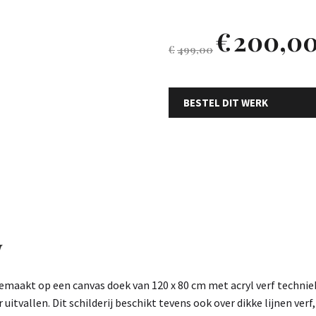
€
200,0
€
499,00
BESTEL DIT WERK
w
 gemaakt op een canvas doek van 120 x 80 cm met acryl verf techni
tvallen. Dit schilderij beschikt tevens ook over dikke lijnen verf,