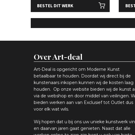
BESTEL DIT WERK
BEST
Over Art-deal
Art-Deal is opgericht om Moderne Kunst
betaalbaar te houden. Doordat wij direct bij de
kunstenaars inkopen k
unnen wij de kosten laag
houden. Op onze website bieden wij
d
e kunst 
via de webshop en
door middel van
veiling
en
.
W
bieden werken aan van Exclusief tot Outlet dus
voor elk wat
wils
.
Wij hopen
dat u bij ons uw
u
niek
e
kunstwerk vin
en daarvan jaren gaat genieten. Naast dat alle