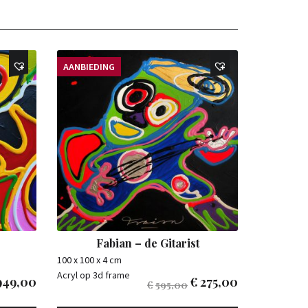
AANBIEDING
Fabian – de Gitarist
100 x 100 x 4 cm
Acryl op 3d frame
949,00
€
275,00
€
595,00