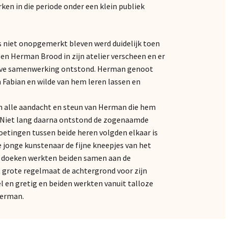
ken in die periode onder een klein publiek
s niet onopgemerkt bleven werd duidelijk toen
en Herman Brood in zijn atelier verscheen en er
eve samenwerking ontstond. Herman genoot
n Fabian en wilde van hem leren lassen en
n alle aandacht en steun van Herman die hem
t. Niet lang daarna ontstond de zogenaamde
tingen tussen beide heren volgden elkaar is
jonge kunstenaar de fijne kneepjes van het
ze doeken werkten beiden samen aan de
t grote regelmaat de achtergrond voor zijn
l en gretig en beiden werkten vanuit talloze
Herman.