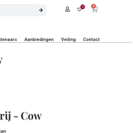
0
0
tenaars
Aanbiedingen
Veiling
Contact
w
rij - Cow
ian