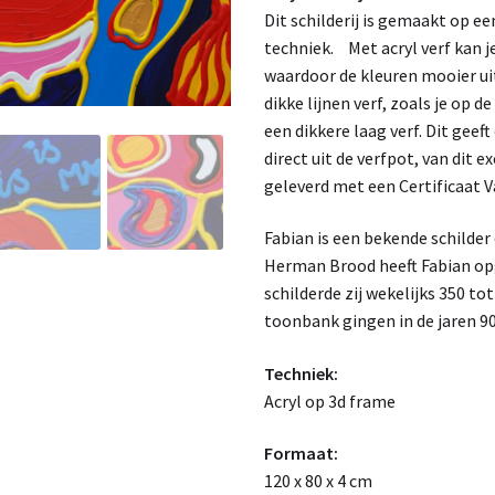
Dit schilderij is gemaakt op ee
techniek. Met acryl verf kan 
waardoor de kleuren mooier uit
dikke lijnen verf, zoals je op 
een dikkere laag verf. Dit geef
direct uit de verfpot, van dit 
geleverd met een Certificaat V
Fabian is een bekende schilde
Herman Brood heeft Fabian opge
schilderde zij wekelijks 350 to
toonbank gingen in de jaren 90
Techniek:
Acryl op 3d frame
Formaat:
120 x 80 x 4 cm