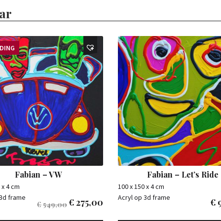
ar
EDING
Fabian – VW
Fabian – Let’s Ride
 x 4 cm
100 x 150 x 4 cm
 3d frame
Acryl op 3d frame
€
275,00
€
€
549,00