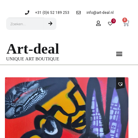
+31 (0)6 52 189 253
info@art-deal.nl
0
0