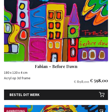
Fabian – Before Dawn
180 x 120 x 4 cm
Acryl op 3d frame
€
598,00
€
898,00
BESTEL DIT WERK
AANBIEDING