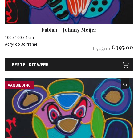
Fabian – Johnny Meijer
100 x 100 x 4 cm
Acryl op 3d frame
€
395,00
€
725,00
BESTEL DIT WERK
AANBIEDING