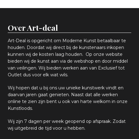
Over Art-deal
Art-Deal is opgericht om Moderne Kunst betaalbaar te
houden. Doordat wij direct bij de kunstenaars inkopen
k
unnen wij de kosten laag houden. Op onze website
bieden wij
d
e kunst aan via de webshop en
door middel
van
veiling
en
.
Wij bieden werken aan van Exclusief tot
Outlet dus voor elk wat
wils
.
Wij hopen
dat u bij ons uw
u
niek
e
kunstwerk vindt en
daarvan jaren gaat genieten. Naast dat alle werken
online
te zien zijn
bent u ook van harte welkom in onze
Kunstloods.
Wij zijn 7 dagen per week geopend op afspraak
. Zodat
wij uitgebreid de tijd voor u hebben.