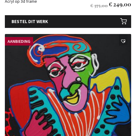
Acryl op 3d frame
€
249,00
€
375,00
BESTEL DIT WERK
AANBIEDING