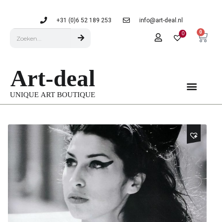
+31 (0)6 52 189 253
info@art-deal.nl
0
0