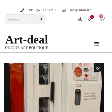
+31 (0)6 52 189 253
info@art-deal.nl
0
0