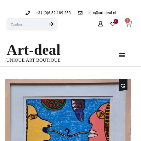
+31 (0)6 52 189 253
info@art-deal.nl
0
0