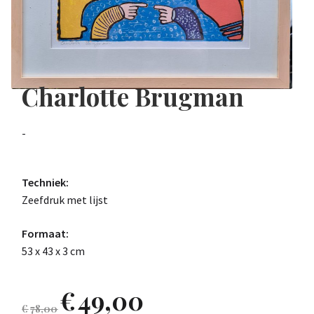
Charlotte Brugman
-
Techniek:
Zeefdruk met lijst
Formaat:
53 x 43 x 3 cm
€
49,00
€
78,00