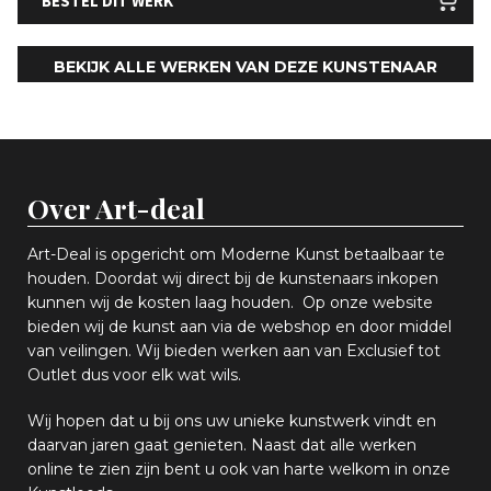
BESTEL DIT WERK
BEKIJK ALLE WERKEN VAN DEZE KUNSTENAAR
Over Art-deal
Art-Deal is opgericht om Moderne Kunst betaalbaar te
houden. Doordat wij direct bij de kunstenaars inkopen
k
unnen wij de kosten laag houden. Op onze website
bieden wij
d
e kunst aan via de webshop en
door middel
van
veiling
en
.
Wij bieden werken aan van Exclusief tot
Outlet dus voor elk wat
wils
.
Wij hopen
dat u bij ons uw
u
niek
e
kunstwerk vindt en
daarvan jaren gaat genieten. Naast dat alle werken
online
te zien zijn
bent u ook van harte welkom in onze