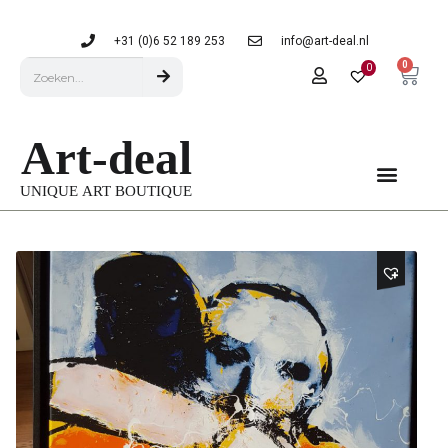
+31 (0)6 52 189 253
info@art-deal.nl
0
0