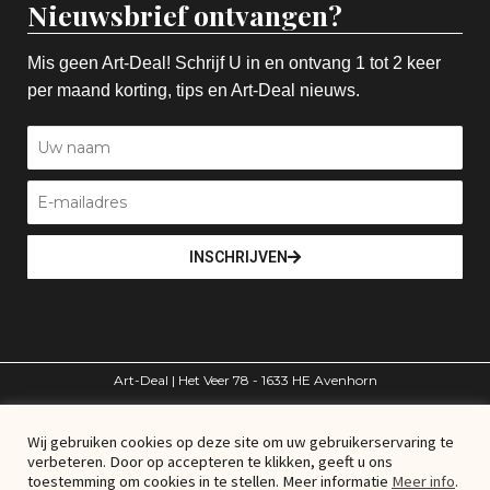
Nieuwsbrief ontvangen?
Mis geen Art-Deal! Schrijf U in en ontvang 1 tot 2 keer
per maand korting, tips en Art-Deal nieuws.
INSCHRIJVEN
Art-Deal | Het Veer 78 - 1633 HE Avenhorn
volg ons
Wij gebruiken cookies op deze site om uw gebruikerservaring te
verbeteren. Door op accepteren te klikken, geeft u ons
toestemming om cookies in te stellen. Meer informatie
Meer info
.
© Art-Deal – Alle rechten voorbehouden