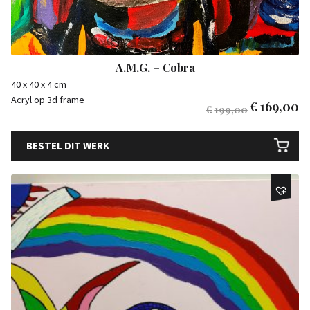
A.M.G. – Cobra
40 x 40 x 4 cm
Acryl op 3d frame
€
169,00
€
199,00
BESTEL DIT WERK