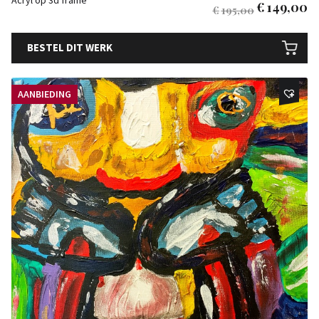
Acryl op 3d frame
€
149,00
€
195,00
BESTEL DIT WERK
AANBIEDING