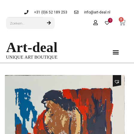
+31 (0)6 52 189 253
info@art-deal.nl
0
0