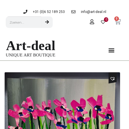
+31 (0)6 52 189 253
info@art-deal.nl
0
0