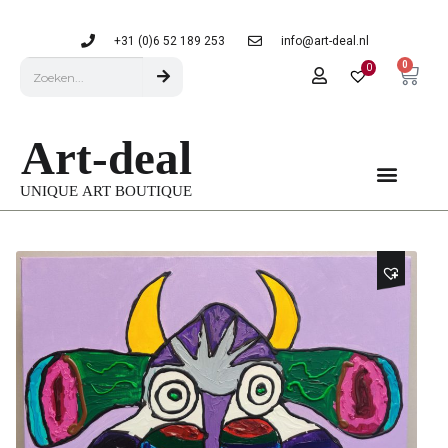
+31 (0)6 52 189 253
info@art-deal.nl
0
0