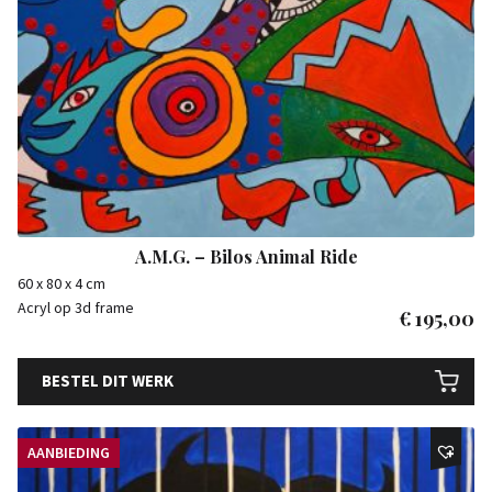
A.M.G. – Bilos Animal Ride
60 x 80 x 4 cm
Acryl op 3d frame
€
195,00
BESTEL DIT WERK
AANBIEDING