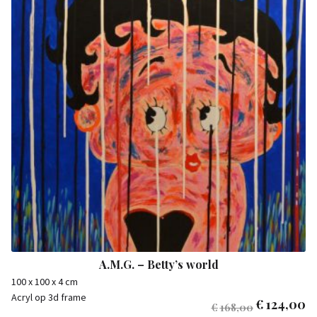
A.M.G. – Betty’s world
100 x 100 x 4 cm
Acryl op 3d frame
€
124,00
€
168,00