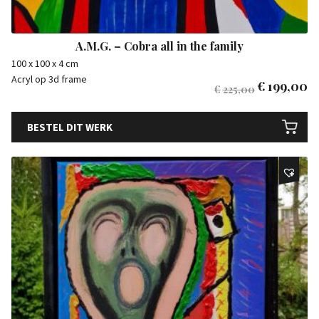
A.M.G. – Cobra all in the family
100 x 100 x 4 cm
Acryl op 3d frame
€
199,00
€
225,00
BESTEL DIT WERK