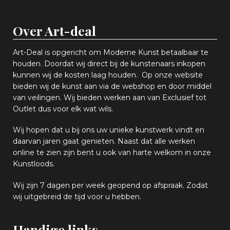
Over Art-deal
Art-Deal is opgericht om Moderne Kunst betaalbaar te
houden. Doordat wij direct bij de kunstenaars inkopen
k
unnen wij de kosten laag houden. Op onze website
bieden wij
d
e kunst aan via de webshop en
door middel
van
veiling
en
.
Wij bieden werken aan van Exclusief tot
Outlet dus voor elk wat
wils
.
Wij hopen
dat u bij ons uw
u
niek
e
kunstwerk vindt en
daarvan jaren gaat genieten. Naast dat alle werken
online
te zien zijn
bent u ook van harte welkom in onze
Kunstloods.
Wij zijn 7 dagen per week geopend op afspraak
. Zodat
wij uitgebreid de tijd voor u hebben.
Handige links