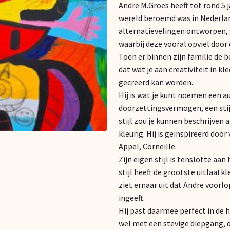
Andre M.Groes heeft tot rond 5 
wereld beroemd was in Nederla
alternatievelingen ontworpen, 
waarbij deze vooral opviel door
Toen er binnen zijn familie de 
dat wat je aan creativiteit in 
gecreërd kan worden.
Hij is wat je kunt noemen een au
doorzettingsvermogen, een stijl 
stijl zou je kunnen beschrijven 
kleurig. Hij is geïnspireerd doo
Appel, Corneille.
Zijn eigen stijl is tenslotte a
stijl heeft de grootste uitlaatkl
ziet ernaar uit dat Andre voorlo
ingeeft.
Hij past daarmee perfect in de
wel met een stevige diepgang, d