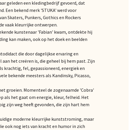
jaar geleden een kledingbedrijf gevoerd, dat
nd. Een bekend merk 'STUKA' werd voor
van Skaters, Punkers, Gothics en Rockers
 de vaak kleurrijke ontwerpen.
bekende kunstenaar 'Fabian' kwam, ontdekte hij
kleding kan maken, ook op het doek en beelden
todidact die door dagelijkse ervaring en
aan het creëren is, die geheel bij hem past. Zijn
als krachtig, fel, gepassioneerd, energiek en
r vele bekende meesters als Kandinsky, Picasso,
an het groeien. Momenteel de zogenaamde 'Cobra'
ep als het gaat om energie, kleur, felheid. Het
pig zijn weg heeft gevonden, die zijn hart hem
 huidige moderne kleurrijke kunststroming, maar
ie ook nog iets van kracht en humor in zich