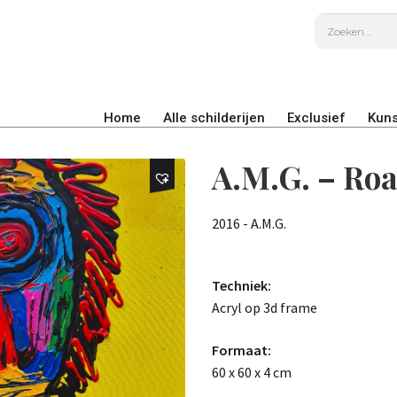
Home
Alle schilderijen
Exclusief
Kuns
A.M.G. – Ro
2016 - A.M.G.
Techniek:
Acryl op 3d frame
Formaat:
60 x 60 x 4 cm