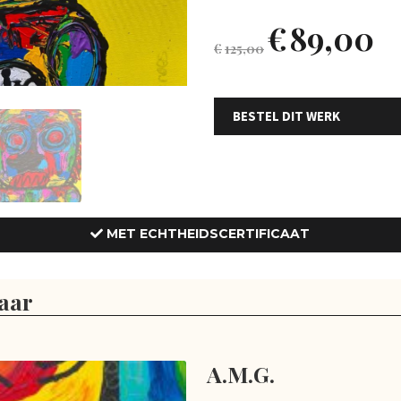
€
89,00
€
125,00
BESTEL DIT WERK
MET ECHTHEIDSCERTIFICAAT
aar
A.M.G.