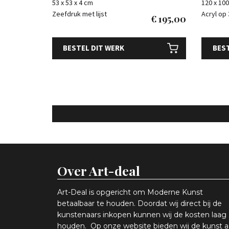
53 x 53 x 4 cm
120 x 100
Zeefdruk met lijst
Acryl op
€
195,00
BESTEL DIT WERK
BEST
Over Art-deal
Art-Deal is opgericht om Moderne Kunst
betaalbaar te houden. Doordat wij direct bij de
kunstenaars inkopen k
unnen wij de kosten laag
houden. Op onze website bieden wij
d
e kunst 