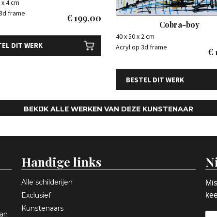
 x 4 cm
 3d frame
€
199,00
Cobra-boy
40 x 50 x 2 cm
EL DIT WERK
Acryl op 3d frame
€
BESTEL DIT WERK
BEKIJK ALLE WERKEN VAN DEZE KUNSTENAAR
Handige links
N
Alle schilderijen
Mis
Exclusief
kee
Kunstenaars
aan