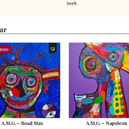
heeft.
ar
EDING
A.M.G. – Road Max
A.M.G. – Napoleon