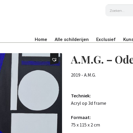
Home
Alle schilderijen
Exclusief
Kuns
A.M.G. – Ode
2019 - A.M.G.
Techniek:
Acryl op 3d frame
Formaat:
75 x 115 x 2 cm