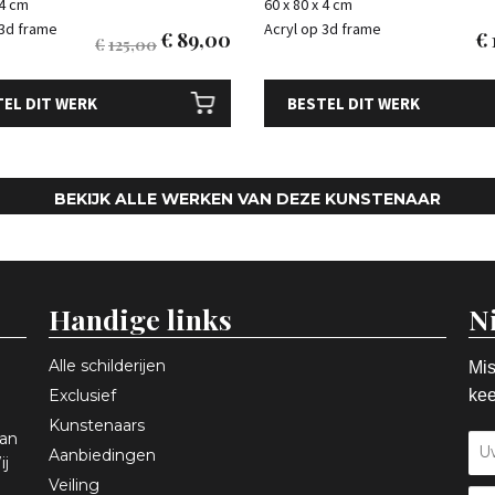
 4 cm
60 x 80 x 4 cm
 3d frame
Acryl op 3d frame
€
89,00
€
€
125,00
EL DIT WERK
BESTEL DIT WERK
BEKIJK ALLE WERKEN VAN DEZE KUNSTENAAR
Handige links
N
Alle schilderijen
Mis
Exclusief
kee
Kunstenaars
aan
Aanbiedingen
ij
Veiling