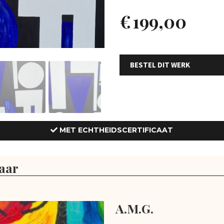
€
199,00
BESTEL DIT WERK
MET ECHTHEIDSCERTIFICAAT
aar
A.M.G.