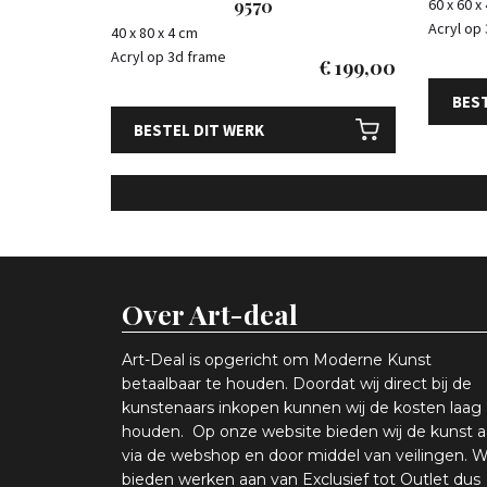
9570
60 x 60 x
Acryl op
40 x 80 x 4 cm
Acryl op 3d frame
€
199,00
BEST
BESTEL DIT WERK
Over Art-deal
Art-Deal is opgericht om Moderne Kunst
betaalbaar te houden. Doordat wij direct bij de
kunstenaars inkopen k
unnen wij de kosten laag
houden. Op onze website bieden wij
d
e kunst 
via de webshop en
door middel van
veiling
en
.
W
bieden werken aan van Exclusief tot Outlet dus