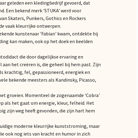
jaar geleden een kledingbedrijf gevoerd, dat
nd. Een bekend merk 'STUKA' werd voor
van Skaters, Punkers, Gothics en Rockers
 de vaak kleurrijke ontwerpen.
bekende kunstenaar 'Fabian' kwam, ontdekte hij
kleding kan maken, ook op het doek en beelden
todidact die door dagelijkse ervaring en
aan het creëren is, die geheel bij hem past. Zijn
als krachtig, fel, gepassioneerd, energiek en
r vele bekende meesters als Kandinsky, Picasso,
an het groeien. Momenteel de zogenaamde 'Cobra'
ep als het gaat om energie, kleur, felheid. Het
pig zijn weg heeft gevonden, die zijn hart hem
 huidige moderne kleurrijke kunststroming, maar
ie ook nog iets van kracht en humor in zich