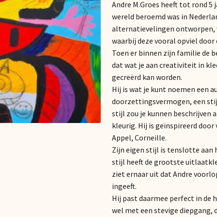
Andre M.Groes heeft tot rond 5 
wereld beroemd was in Nederla
alternatievelingen ontworpen, 
waarbij deze vooral opviel door
Toen er binnen zijn familie de 
dat wat je aan creativiteit in 
gecreërd kan worden.
Hij is wat je kunt noemen een au
doorzettingsvermogen, een stijl 
stijl zou je kunnen beschrijven 
kleurig. Hij is geïnspireerd doo
Appel, Corneille.
Zijn eigen stijl is tenslotte a
stijl heeft de grootste uitlaatkl
ziet ernaar uit dat Andre voorlo
ingeeft.
Hij past daarmee perfect in de
wel met een stevige diepgang, d