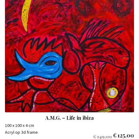
A.M.G. – Life in ibiza
100 x 100 x 4 cm
Acryl op 3d frame
€
125,00
€
149,00