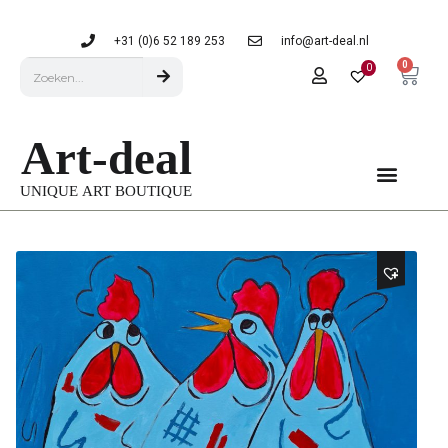
+31 (0)6 52 189 253
info@art-deal.nl
0
0