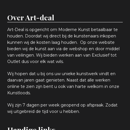
Over Art-deal
Art-Deal is opgericht om Moderne Kunst betaalbaar te
houden. Doordat wij direct bij de kunstenaars inkopen
k
unnen wij de kosten laag houden. Op onze website
bieden wij
d
e kunst aan via de webshop en
door middel
van
veiling
en
.
Wij bieden werken aan van Exclusief tot
Outlet dus voor elk wat
wils
.
Wij hopen
dat u bij ons uw
u
niek
e
kunstwerk vindt en
daarvan jaren gaat genieten. Naast dat alle werken
online
te zien zijn
bent u ook van harte welkom in onze
Kunstloods.
Wij zijn 7 dagen per week geopend op afspraak
. Zodat
wij uitgebreid de tijd voor u hebben.
Handige links