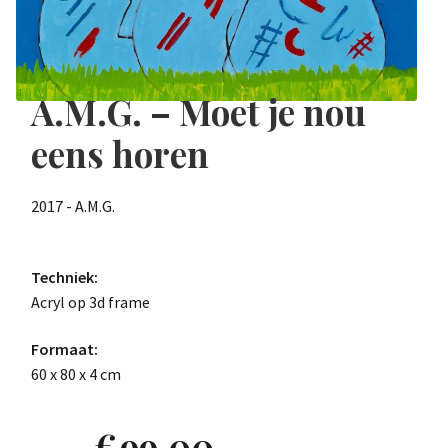
A.M.G. – Moet je nou
eens horen
2017 - A.M.G.
Techniek:
Acryl op 3d frame
Formaat:
60 x 80 x 4 cm
€
99,00