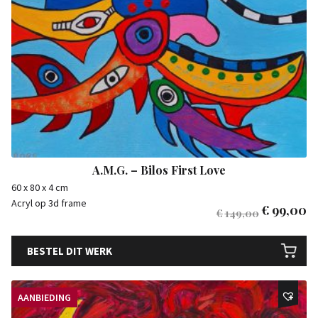
A.M.G. – Bilos First Love
60 x 80 x 4 cm
Acryl op 3d frame
€
99,00
€
149,00
BESTEL DIT WERK
AANBIEDING