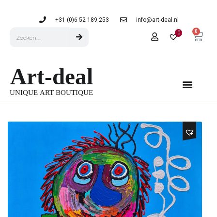
+31 (0)6 52 189 253
info@art-deal.nl
0
0