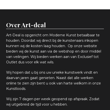
Over Art-deal
Art-Deal is opgericht om Moderne Kunst betaalbaar te
houden. Doordat wij direct bij de kunstenaars inkopen
k
unnen wij de kosten laag houden. Op onze website
bieden wij
d
e kunst aan via de webshop en
door middel
van
veiling
en
.
Wij bieden werken aan van Exclusief tot
Outlet dus voor elk wat
wils
.
Wij hopen
dat u bij ons uw
u
niek
e
kunstwerk vindt en
daarvan jaren gaat genieten. Naast dat alle werken
online
te zien zijn
bent u ook van harte welkom in onze
Kunstloods.
Wij zijn 7 dagen per week geopend op afspraak
. Zodat
wij uitgebreid de tijd voor u hebben.