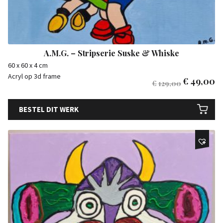
A.M.G. – Stripserie Suske & Whiske
60 x 60 x 4 cm
Acryl op 3d frame
€
49,00
€
129,00
BESTEL DIT WERK