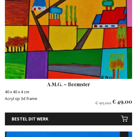
A.M.G. – Beemster
40 x 40 x 4 cm
Acryl op 3d frame
€
49,00
€
95,00
BESTEL DIT WERK