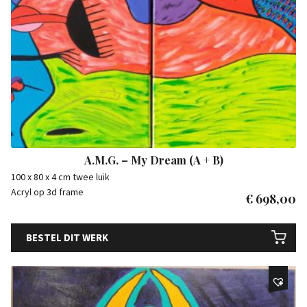
A.M.G. – My Dream (A + B)
100 x 80 x 4 cm twee luik
Acryl op 3d frame
€
698,00
BESTEL DIT WERK