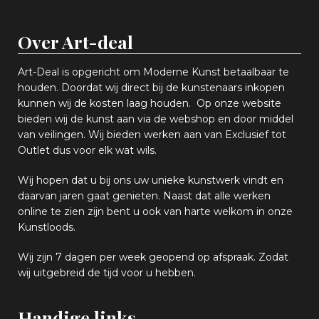
Over Art-deal
Art-Deal is opgericht om Moderne Kunst betaalbaar te
houden. Doordat wij direct bij de kunstenaars inkopen
k
unnen wij de kosten laag houden. Op onze website
bieden wij
d
e kunst aan via de webshop en
door middel
van
veiling
en
.
Wij bieden werken aan van Exclusief tot
Outlet dus voor elk wat
wils
.
Wij hopen
dat u bij ons uw
u
niek
e
kunstwerk vindt en
daarvan jaren gaat genieten. Naast dat alle werken
online
te zien zijn
bent u ook van harte welkom in onze
Kunstloods.
Wij zijn 7 dagen per week geopend op afspraak
. Zodat
wij uitgebreid de tijd voor u hebben.
Handige links