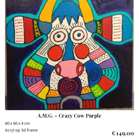
A.M.G. – Crazy Cow Purple
60 x 60 x 4 cm
Acryl op 3d frame
€
149,00