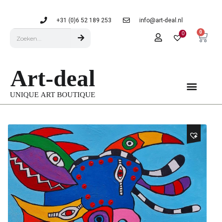
+31 (0)6 52 189 253
info@art-deal.nl
0
0