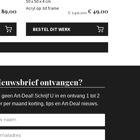
50 x 50 x 4 cm
Acryl op 3d frame
€
89,00
€
49,00
€
149,00
BESTEL DIT WERK
ieuwsbrief ontvangen?
 geen Art-Deal! Schrijf U in en ontvang 1 tot 2
r per maand korting, tips en Art-Deal nieuws.