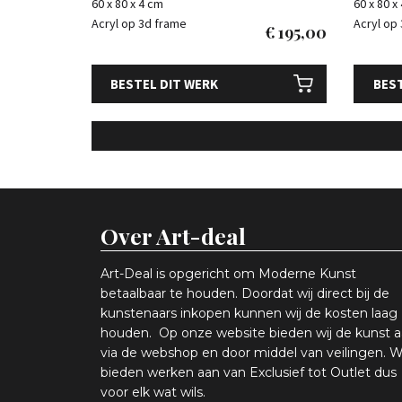
60 x 80 x 4 cm
60 x 80 x
Acryl op 3d frame
Acryl op
€
195,00
BESTEL DIT WERK
BEST
Over Art-deal
Art-Deal is opgericht om Moderne Kunst
betaalbaar te houden. Doordat wij direct bij de
kunstenaars inkopen k
unnen wij de kosten laag
houden. Op onze website bieden wij
d
e kunst 
via de webshop en
door middel van
veiling
en
.
W
bieden werken aan van Exclusief tot Outlet dus
voor elk wat
wils
.