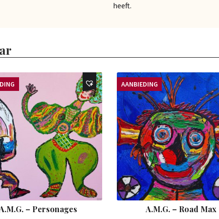
heeft.
ar
EDING
AANBIEDING
A.M.G. – Personages
A.M.G. – Road Max