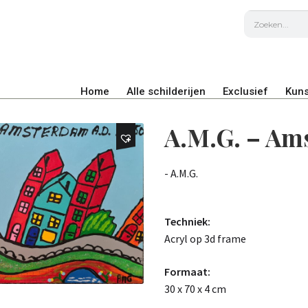
Home
Alle schilderijen
Exclusief
Kuns
A.M.G. – Am
- A.M.G.
Techniek:
Acryl op 3d frame
Formaat:
30 x 70 x 4 cm