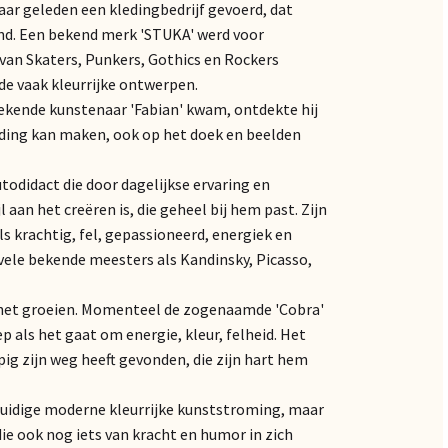
jaar geleden een kledingbedrijf gevoerd, dat
nd. Een bekend merk 'STUKA' werd voor
van Skaters, Punkers, Gothics en Rockers
 de vaak kleurrijke ontwerpen.
bekende kunstenaar 'Fabian' kwam, ontdekte hij
kleding kan maken, ook op het doek en beelden
todidact die door dagelijkse ervaring en
aan het creëren is, die geheel bij hem past. Zijn
als krachtig, fel, gepassioneerd, energiek en
r vele bekende meesters als Kandinsky, Picasso,
an het groeien. Momenteel de zogenaamde 'Cobra'
ep als het gaat om energie, kleur, felheid. Het
pig zijn weg heeft gevonden, die zijn hart hem
 huidige moderne kleurrijke kunststroming, maar
ie ook nog iets van kracht en humor in zich