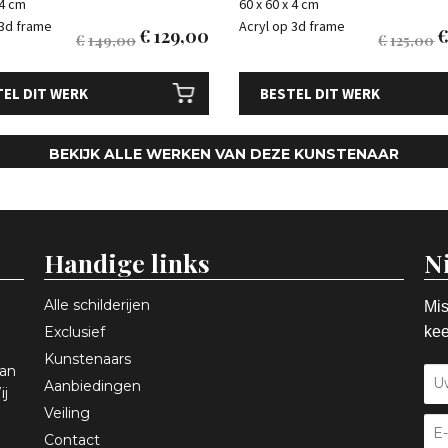
 4 cm
60 x 60 x 4 cm
 3d frame
Acryl op 3d frame
€
129,00
€
149,00
€
125,00
EL DIT WERK
BESTEL DIT WERK
BEKIJK ALLE WERKEN VAN DEZE KUNSTENAAR
Handige links
N
Alle schilderijen
Mis
Exclusief
kee
Kunstenaars
aan
Aanbiedingen
ij
Veiling
Contact