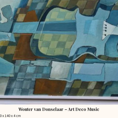
Wouter van Donselaar – Art Deco Music
0 x 140 x 4 cm