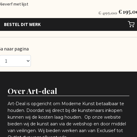
lieverf met lijst
€
195,0
€
495,00
BESTEL DIT WERK
a naar pagina
Over Art-deal
Art-Deal is opgericht om Moderne Kunst betaalbaar te
houden. Doordat wij direct bij de kunstenaars inkopen
k
unnen wij de kosten laag houden. Op onze website
bieden wij
d
e kunst aan via de webshop en
door middel
van
veiling
en
.
Wij bieden werken aan van Exclusief tot