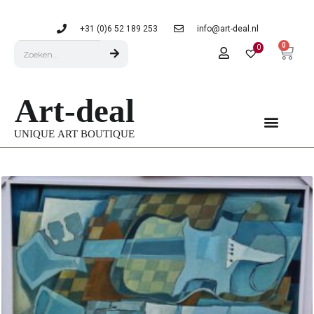
+31 (0)6 52 189 253
info@art-deal.nl
0
0