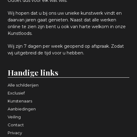
Outlet dus voor elk wat
wils
.
Wij hopen
dat u bij ons uw
u
niek
e
kunstwerk vindt en
daarvan jaren gaat genieten. Naast dat alle werken
online
te zien zijn
bent u ook van harte welkom in onze
Kunstloods.
Wij zijn 7 dagen per week geopend op afspraak
. Zodat
wij uitgebreid de tijd voor u hebben.
Handige links
Alle schilderijen
Exclusief
Kunstenaars
Aanbiedingen
Veiling
Contact
Privacy