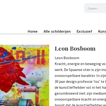
Home
Alle schilderijen
Exclusief
Kuns
Leon Bosboom
Leon Bosboom
Kracht, energie en beweging vo
werk. De Spaanse stier is zijn in
onvoorspelbare karakter. In zijn
30 jaar design professie ‘los’ te 
de kunstliefhebber vol in het ha
gecombineerd met zijn medium 
onvoorspelbare kracht en energi
hoopt dat de kunstliefhebber e