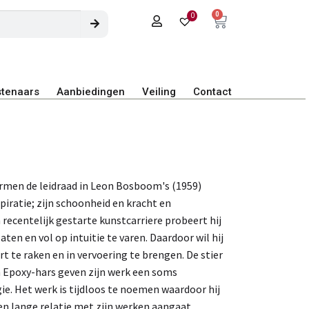
0
0
tenaars
Aanbiedingen
Veiling
Contact
rmen de leidraad in Leon Bosboom's (1959)
spiratie; zijn schoonheid en kracht en
 recentelijk gestarte kunstcarriere probeert hij
laten en vol op intuitie te varen. Daardoor wil hij
rt te raken en in vervoering te brengen. De stier
Epoxy-hars geven zijn werk een soms
e. Het werk is tijdloos te noemen waardoor hij
en lange relatie met zijn werken aangaat.