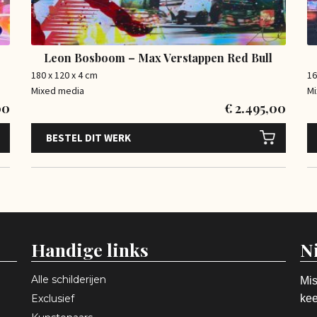
Leon Bosboom – Max Verstappen Red Bull
180 x 120 x 4 cm
16
Mixed media
Mi
00
€
2.495,00
BESTEL DIT WERK
Handige links
N
Alle schilderijen
Mis
Exclusief
kee