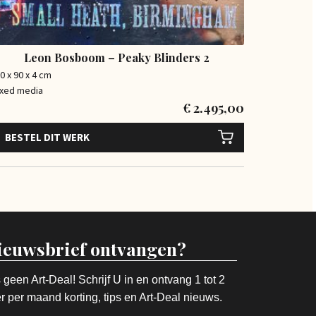
Leon Bosboom – Peaky Blinders 2
0 x 90 x 4 cm
xed media
€
2.495,00
BESTEL DIT WERK
ieuwsbrief ontvangen?
 geen Art-Deal! Schrijf U in en ontvang 1 tot 2
r per maand korting, tips en Art-Deal nieuws.