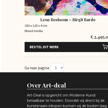
Leon Bosboom – Birgit Bardo
180 x 120 x 4 cm
Mixed media
€
2.495,
BESTEL DIT WERK
Ga naar pagina
Over Art-deal
Art-Deal is opgericht om Moderne Kunst
betaalbaar te houden. Doordat wij direct bij de
kunstenaars inkopen k
unnen wij de kosten laag