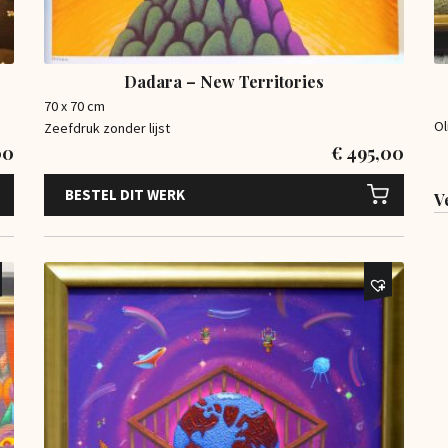
Dadara – New Territories
70 x 70 cm
Ol
Zeefdruk zonder lijst
00
€
495,00
BESTEL DIT WERK
V