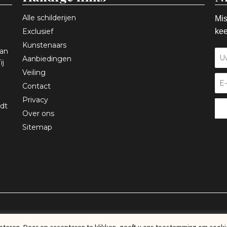
Alle schilderijen
Mis
Exclusief
kee
Kunstenaars
aan
Aanbiedingen
ij
Veiling
Contact
Privacy
dt
Over ons
Sitemap
eteren. Door op accepteren te klikken, geeft u ons toestemming om cooki