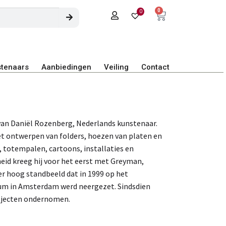
0
0
tenaars
Aanbiedingen
Veiling
Contact
van Daniël Rozenberg, Nederlands kunstenaar.
t ontwerpen van folders, hoezen van platen en
n, totempalen, cartoons, installaties en
id kreeg hij voor het eerst met Greyman,
er hoog standbeeld dat in 1999 op het
um in Amsterdam werd neergezet. Sindsdien
rojecten ondernomen.